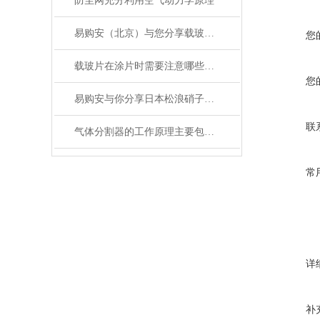
防尘网充分利用空气动力学原理
易购安（北京）与您分享载玻片的使用方法
您
载玻片在涂片时需要注意哪些问题？
您
易购安与你分享日本松浪硝子和玉之间的区别
联
气体分割器的工作原理主要包括以下3个方面
常
详
补