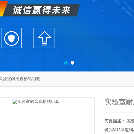
19实验室耐磨直柄钻组套
实验室耐
简要描述：
实
钒的M15高速