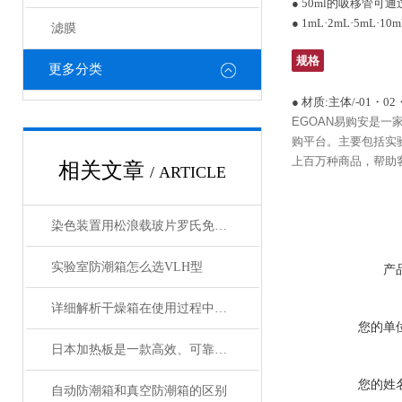
● 50ml的吸移管
● 1mL·2mL·5
滤膜
规格
更多分类
● 材质:主体/-01・
EGOAN易购安是一
购平台。主要包括实
上百万种商品，帮助客
相关文章
/ ARTICLE
染色装置用松浪载玻片罗氏免疫组化染色仪防脱载玻片
实验室防潮箱怎么选VLH型
产
详细解析干燥箱在使用过程中需注意哪些事项？
您的单
日本加热板是一款高效、可靠的加热设备
您的姓
自动防潮箱和真空防潮箱的区别