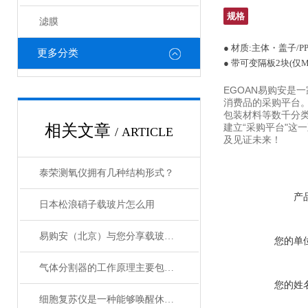
规格
滤膜
● 材质:主体・盖子/
更多分类
● 带可变隔板2块(仅M-
EGOAN易购安是
消费品的采购平台
包装材料等数千分类
相关文章
建立“采购平台"这
/ ARTICLE
及见证未来！
泰荣测氧仪拥有几种结构形式？
产
日本松浪硝子载玻片怎么用
易购安（北京）与您分享载玻片的使用方法
您的单
气体分割器的工作原理主要包括以下3个方面
您的姓
细胞复苏仪是一种能够唤醒休眠状态细胞的创新设备