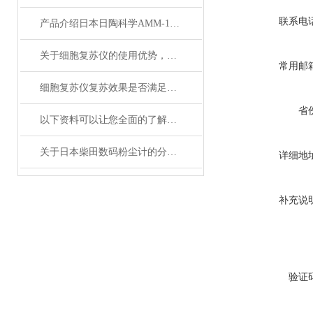
联系电
产品介绍日本日陶科学AMM-140D玛瑙自动乳钵自动粉碎机
关于细胞复苏仪的使用优势，你还不知道吗？
常用邮
细胞复苏仪复苏效果是否满足您的实际要求？
省
以下资料可以让您全面的了解泰荣测氧仪
关于日本柴田数码粉尘计的分类，这里有详细说明
详细地
补充说
验证