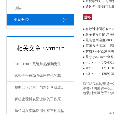
● 耐化学性好，可
● 通过使用纤维直
滤膜
规格
更多分类
● 有效过滤面积 (cm 2)
● 粒子捕捉性能:粒子※1径
● 最高使用温度:80°C
● 灭菌方法:EOG、
相关文章
/ ARTICLE
● 材质:O-环/乙烯丙
● 尺寸 (φ62 mm×全长m
● ※1 ・・・ LX~
CHP-170DF陶瓷加热板陶瓷玻璃面板有良好的耐热性・耐药品性
● ※2 ・・・ 121°C 
● ※3 ・・・ 126°C 3
这些关于自动乳钵粉碎机的基础资料，以下有详细说明
EGOAN易购安是
易购安（北京）与您分享载玻片的使用方法
消费品的采购平台
包装材料等数千分类
解密密理博表面滤膜的工作原理与性能优势
防尘网在实际应用中有三种类型