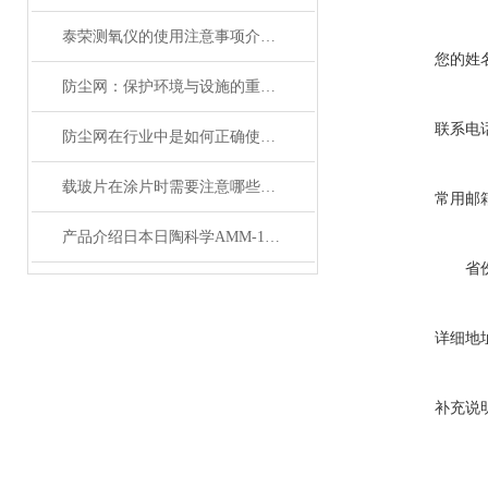
泰荣测氧仪的使用注意事项介绍及操作规程
您的姓
防尘网：保护环境与设施的重要工具
联系电
防尘网在行业中是如何正确使用的？
载玻片在涂片时需要注意哪些问题？
常用邮
产品介绍日本日陶科学AMM-140D玛瑙自动乳钵自动粉碎机
省
详细地
补充说