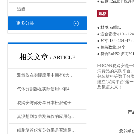
● 在超低温度下也具
滤膜
规格
更多分类
● 材质:石蜡纸
● 适合管径:φ10～12
● 尺寸:134×134×47
● 包装数量:24个
● 符合RoHS2 (EU)201
相关文章
/ ARTICLE
EGOAN易购安是
消费品的采购平台
测氧仪在实际应用中拥有8大特点
包装材料等数千分类
建立“采购平台"这
及见证未来！
气体分割器在实际使用中有4大特性
易购安与你分享日本松浪硝子和玉之间的区别
产
真没想到泰荣测氧仪的应用范围如此之广
细胞复苏仪复苏效果是否满足您的实际要求？
您的单