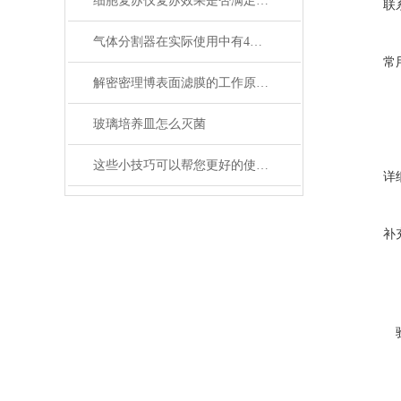
细胞复苏仪复苏效果是否满足您的实际要求？
联
气体分割器在实际使用中有4大特性
常
解密密理博表面滤膜的工作原理与性能优势
玻璃培养皿怎么灭菌
这些小技巧可以帮您更好的使用定温干燥箱
详
补