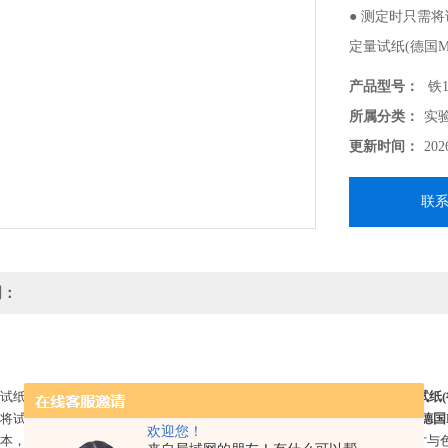
● 测定时只需
定量试纸(德国
产品型号：
铁1
所属分类：
实
更新时间：
202
联
明：
的试纸与样本液中的离子发生特异性反应，利用这一点进行半定量。
半定量试纸(
需将试纸浸到被检液里，将变色程度与外箱上的色标进行比对。
半定量试纸(德国
欢迎您！
样本，把试纸贴在离子选择性良好的塑料棒（0.2mm厚）的一端，按同一尺寸