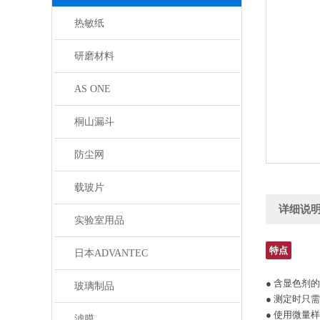
热敏纸
研磨材料
AS ONE
桐山漏斗
防尘网
载玻片
详细说
实验室用品
特点
日本ADVANTEC
● 含显色剂
玻璃制品
● 测定时只
● 使用微量
滤膜