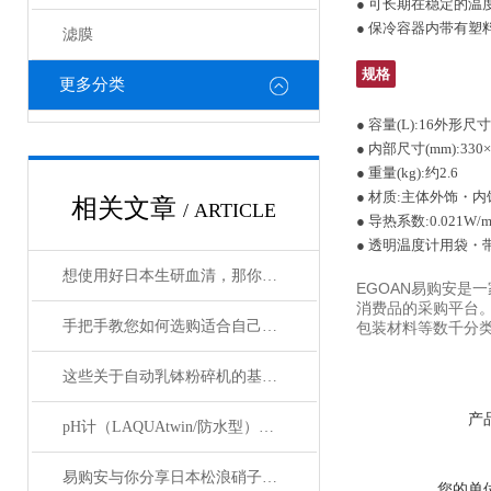
● 可长期在稳定的
● 保冷容器内带有
滤膜
规格
更多分类
● 容量(L):16外形尺寸(
● 内部尺寸(mm):330×
● 重量(kg):约2.6
● 材质:主体外饰・
相关文章
/ ARTICLE
● 导热系数:0.021W/
● 透明温度计用袋・
想使用好日本生研血清，那你必须要先了解它的功能
EGOAN易购安是
消费品的采购平台
手把手教您如何选购适合自己的日本加热板？
包装材料等数千分类
这些关于自动乳钵粉碎机的基础资料，以下有详细说明
产
pH计（LAQUAtwin/防水型）主要用于哪里
易购安与你分享日本松浪硝子和玉之间的区别
您的单