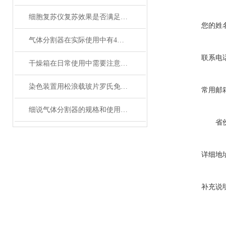
细胞复苏仪复苏效果是否满足您的实际要求？
您的姓
气体分割器在实际使用中有4大特性
联系电
干燥箱在日常使用中需要注意哪些事项？
染色装置用松浪载玻片罗氏免疫组化染色仪防脱载玻片
常用邮
细说气体分割器的规格和使用特长
省
详细地
补充说