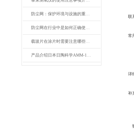
泰荣测氧仪的使用注意事项介绍及操作规程
防尘网：保护环境与设施的重要工具
联
防尘网在行业中是如何正确使用的？
常
载玻片在涂片时需要注意哪些问题？
产品介绍日本日陶科学AMM-140D玛瑙自动乳钵自动粉碎机
详
补