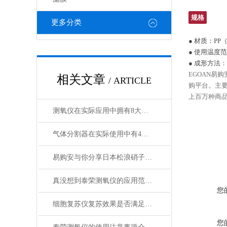
规格
更多分类
● 材质：PP
● 使用温度范
● 成形方法：
EGOAN易
相关文章
/ ARTICLE
购平台。主
上百万种商品
测氧仪在实际应用中拥有8大特点
气体分割器在实际使用中有4大特性
易购安与你分享日本松浪硝子和玉之间的区别
真没想到泰荣测氧仪的应用范围如此之广
您
细胞复苏仪复苏效果是否满足您的实际要求？
您