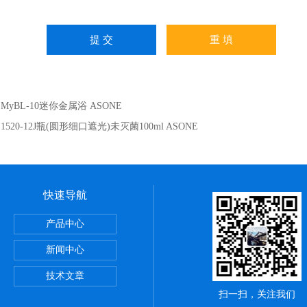
：
MyBL-10迷你金属浴 ASONE
：
1520-12J瓶(圆形细口遮光)未灭菌100ml ASONE
快速导航
璃制品载玻片
产品中心
新闻中心
技术文章
扫一扫，关注我们