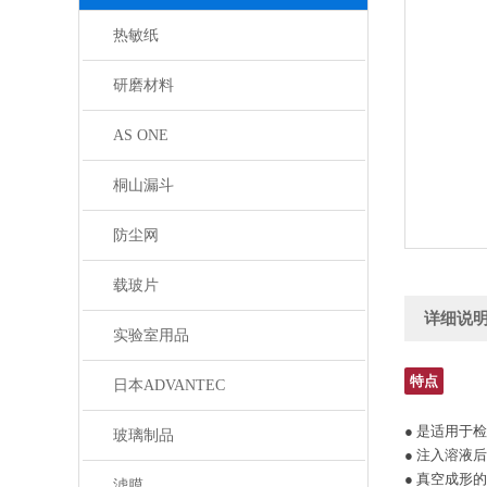
热敏纸
研磨材料
AS ONE
桐山漏斗
防尘网
载玻片
详细说
实验室用品
特点
日本ADVANTEC
● 是适用于
玻璃制品
● 注入溶液
● 真空成形
滤膜