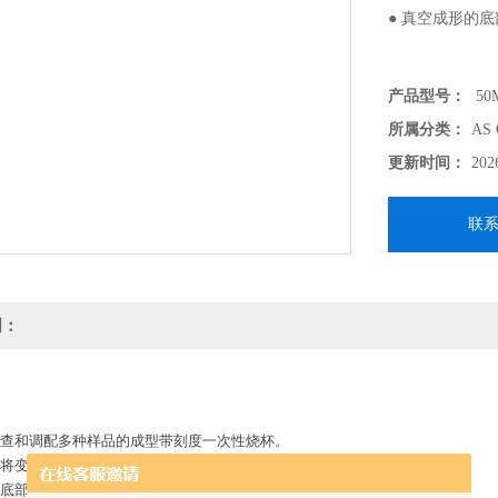
● 真空成形的底
产品型号：
50
所属分类：
AS
更新时间：
202
联
明：
检查和调配多种样品的成型带刻度一次性烧杯。
后将变得接触透明，可用肉眼确认。
的底部扁平，可以用磁性搅拌器搅拌。
一次性PP杯 ASONE