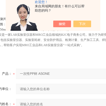
欢迎您！
来自局域网的朋友！有什么可以帮
助您的吗？
（聚丙烯）
围：0～100℃
一次性PP杯 ASONE
50ml・150ml・2l／挤压吹塑成形、其他／真空成形
购安是一家LAB实验室仪器和MRO工业品领域的B2C电子商务公司。致力于为
要包括实验室仪器、实验室耗材、安全防护用品、检测计量、生产加工工具、焊
，帮助客户实现MRO工业品和LAB实验室仪器“一站式采购"。
产品：
的单位：
的姓名：